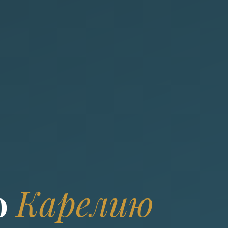
ю
Карелию